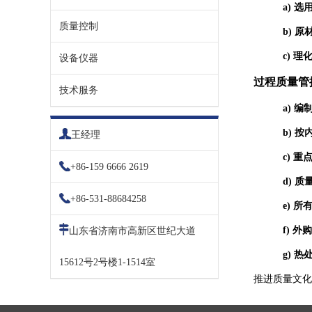
a)
选
质量控制
b)
原
c)
理化
设备仪器
过程质量管
技术服务
a)
编
b)
按
王经理
c)
重点
+86-159 6666 2619
d)
质
+86-531-88684258
e)
所有
f)
外购
山东省济南市高新区世纪大道
g)
热处
15612号2号楼1-1514室
推进质量文化